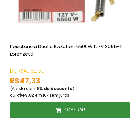
Resistência Ducha Evolution 5500W 127V 3055-T
C
Lorenzetti
De R$49,82 por
D
R$47,33
(À vista com
5% de desconto
)
(
ou
R$49,82
em 10x sem juros
COMPRAR