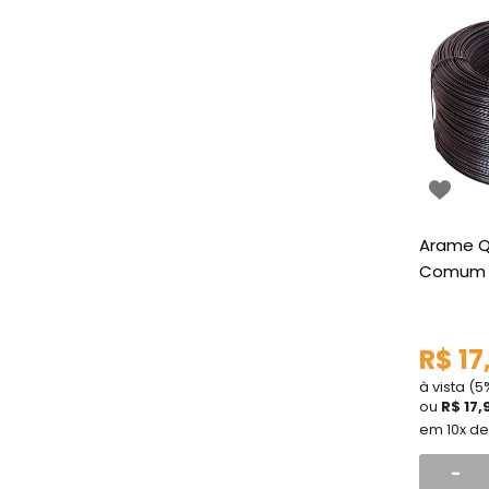
Arame Q
Comum
R$ 17
à vista (
ou
R$ 17,
em 10x d
-