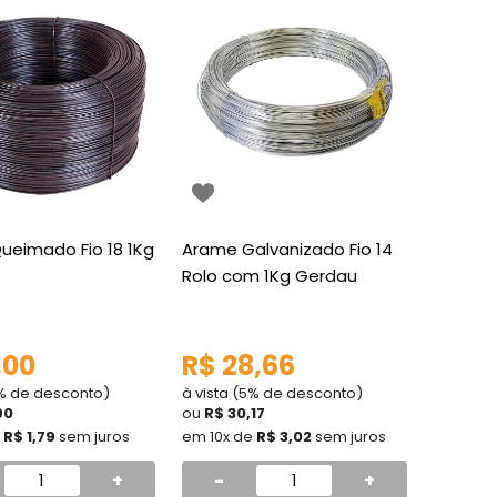
ueimado Fio 18 1Kg
Arame Galvanizado Fio 14
Rolo com 1Kg Gerdau
,00
R$ 28,66
5% de desconto)
à vista (5% de desconto)
90
ou
R$ 30,17
e
R$ 1,79
sem juros
em 10x de
R$ 3,02
sem juros
+
-
+