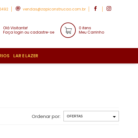
-2492
vendas@zapiconstrucao.com.br
Olá Visitante!
0 itens
Faça login ou cadastre-se
Meu Carrinho
RIOS
LAR E LAZER
Ordenar por: