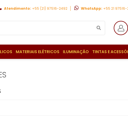
Atendimento:
+55 (21) 97516-2492
WhatsApp:
+55 21 97516
ULICOS
MATERIAIS ELÉTRICOS
ILUMINAÇÃO
TINTAS E ACESSÓ
ES
S