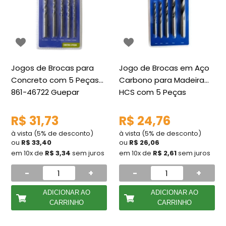
Jogos de Brocas para
Jogo de Brocas em Aço
Concreto com 5 Peças
Carbono para Madeira
861-46722 Guepar
HCS com 5 Peças
Guepar
R$ 31,73
R$ 24,76
à vista (5% de desconto)
à vista (5% de desconto)
ou
R$ 33,40
ou
R$ 26,06
em 10x de
R$ 3,34
sem juros
em 10x de
R$ 2,61
sem juros
-
+
-
+
ADICIONAR AO
ADICIONAR AO
CARRINHO
CARRINHO