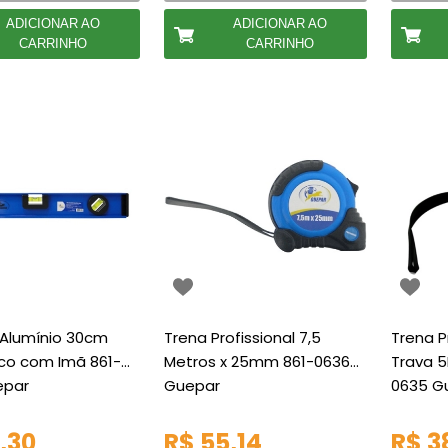
ADICIONAR AO
ADICIONAR AO
CARRINHO
CARRINHO
 Alumínio 30cm
Trena Profissional 7,5
Trena P
co com Imã 861-
Metros x 25mm 861-0636
Trava 5
epar
Guepar
0635 G
,30
R$ 55,14
R$ 3