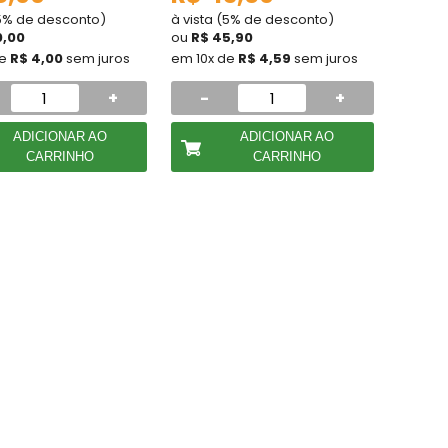
(5% de desconto)
à vista (5% de desconto)
0,00
ou
R$ 45,90
de
R$ 4,00
sem juros
em 10x de
R$ 4,59
sem juros
+
-
+
ADICIONAR AO
ADICIONAR AO
CARRINHO
CARRINHO