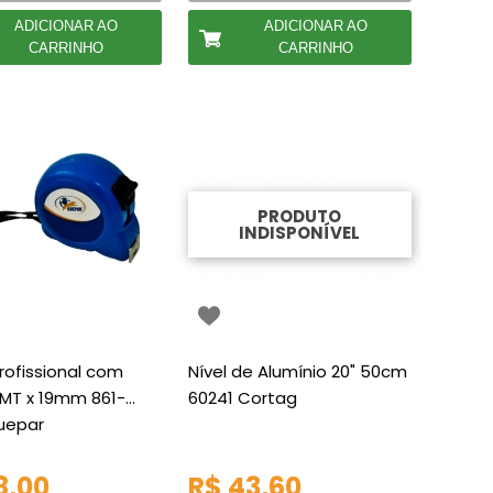
ADICIONAR AO
ADICIONAR AO
CARRINHO
CARRINHO
PRODUTO
INDISPONÍVEL
rofissional com
Nível de Alumínio 20" 50cm
MT x 19mm 861-
60241 Cortag
uepar
8,00
R$ 43,60