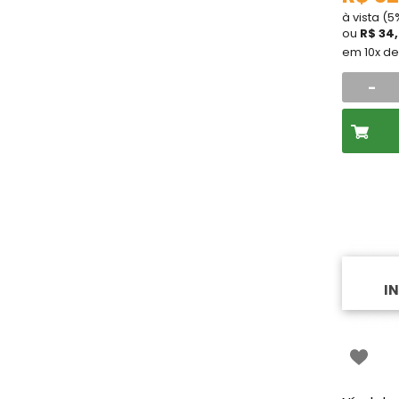
à vista (
ou
R$ 34
em 10x d
-
I