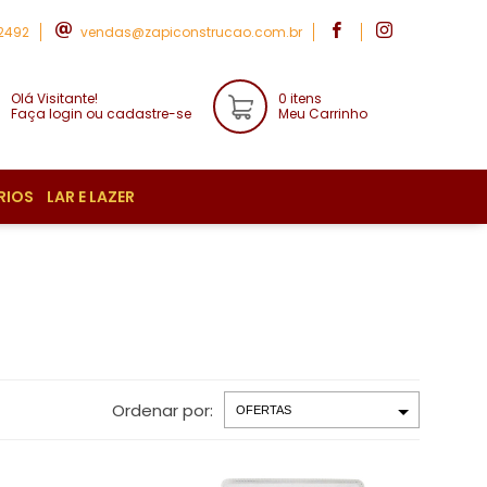
-2492
vendas@zapiconstrucao.com.br
Olá Visitante!
0 itens
Faça login ou cadastre-se
Meu Carrinho
RIOS
LAR E LAZER
Ordenar por: