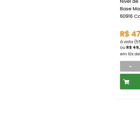
Nível de
Base Ma
60916 C
R$ 47
à vista (
ou
R$ 49
em 10x d
-