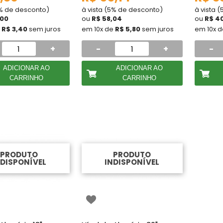
5% de desconto)
à vista (5% de desconto)
à vista 
,00
ou
R$ 58,04
ou
R$ 4
e
R$ 3,40
sem juros
em 10x de
R$ 5,80
sem juros
em 10x 
+
-
+
-
ADICIONAR AO
ADICIONAR AO
CARRINHO
CARRINHO
PRODUTO
PRODUTO
NDISPONÍVEL
INDISPONÍVEL