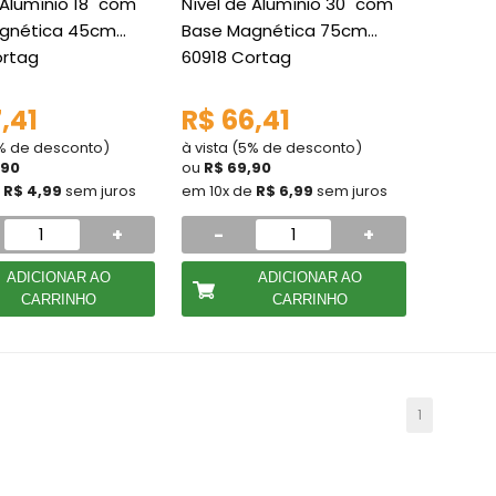
 Alumínio 18" com
Nível de Alumínio 30" com
gnética 45cm
Base Magnética 75cm
ortag
60918 Cortag
,41
R$ 66,41
5% de desconto)
à vista (5% de desconto)
,90
ou
R$ 69,90
e
R$ 4,99
sem juros
em 10x de
R$ 6,99
sem juros
+
-
+
ADICIONAR AO
ADICIONAR AO
CARRINHO
CARRINHO
1