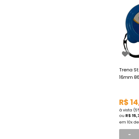
Trena St
16mm 86
R$ 14
à vista (
ou
R$ 15,
em 10x d
-