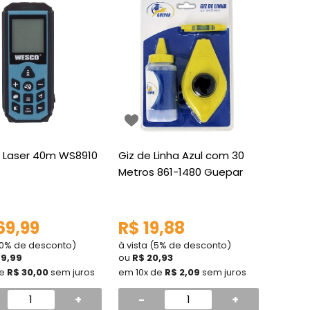
a Laser 40m WS8910
Giz de Linha Azul com 30
Metros 861-1480 Guepar
69,99
R$ 19,88
(10% de desconto)
à vista (5% de desconto)
99,99
ou
R$ 20,93
de
R$ 30,00
sem juros
em 10x de
R$ 2,09
sem juros
+
-
+