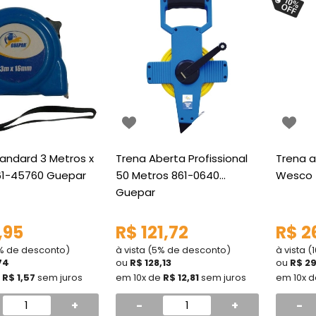
andard 3 Metros x
Trena Aberta Profissional
Trena 
1-45760 Guepar
50 Metros 861-0640
Wesco
Guepar
,95
R$ 121,72
R$ 2
5% de desconto)
à vista (5% de desconto)
à vista 
74
ou
R$ 128,13
ou
R$ 2
e
R$ 1,57
sem juros
em 10x de
R$ 12,81
sem juros
em 10x 
+
-
+
-