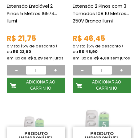
Extensão Enrolável 2
Extensão 2 Pinos com 3
Pinos 5 Metros 16973
Tomadas 10A 10 Metros
Ilumi
250V Branca Ilumi
R$ 21,75
R$ 46,45
à vista (5% de desconto)
à vista (5% de desconto)
ou
R$ 22,90
ou
R$ 48,90
em 10x de
R$ 2,29
sem juros
em 10x de
R$ 4,89
sem juros
-
+
-
+
ADICIONAR AO
ADICIONAR AO
CARRINHO
CARRINHO
PRODUTO
PRODUTO