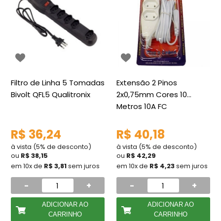
Filtro de Linha 5 Tomadas
Extensão 2 Pinos
Bivolt QFL5 Qualitronix
2x0,75mm Cores 10
Metros 10A FC
R$ 36,24
R$ 40,18
à vista (5% de desconto)
à vista (5% de desconto)
ou
R$ 38,15
ou
R$ 42,29
em 10x de
R$ 3,81
sem juros
em 10x de
R$ 4,23
sem juros
-
+
-
+
ADICIONAR AO
ADICIONAR AO
CARRINHO
CARRINHO