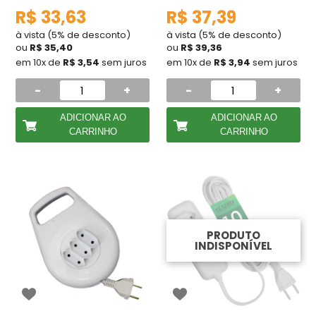
R$ 33,63
R$ 37,39
à vista (5% de desconto)
à vista (5% de desconto)
ou
R$ 35,40
ou
R$ 39,36
em 10x de
R$ 3,54
sem juros
em 10x de
R$ 3,94
sem juros
-
+
-
+
ADICIONAR AO
ADICIONAR AO
CARRINHO
CARRINHO
PRODUTO
INDISPONÍVEL