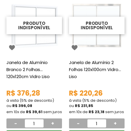
PRODUTO
PRODUTO
INDISPONÍVEL
INDISPONÍVEL
Janela de Alumínio
Janela de Alumínio 2
Branco 2 Folhas
Folhas 120x100cm Vidro
120x120cm Vidro Liso
Liso
R$ 376,28
R$ 220,26
à vista (5% de desconto)
à vista (5% de desconto)
ou
R$ 396,08
ou
R$ 231,85
em 10x de
R$ 39,61
sem juros
em 10x de
R$ 23,18
sem juros
-
+
-
+