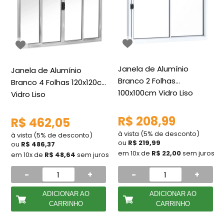
Janela de Alumínio
Janela de Alumínio
Branco 2 Folhas
Branco 4 Folhas 120x120cm
100x100cm Vidro Liso
Vidro Liso
R$ 208,99
R$ 462,05
à vista (5% de desconto)
à vista (5% de desconto)
ou
R$ 219,99
ou
R$ 486,37
em 10x de
R$ 22,00
sem juros
em 10x de
R$ 48,64
sem juros
-
+
-
+
ADICIONAR AO
ADICIONAR AO
CARRINHO
CARRINHO