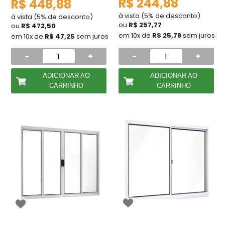
R$ 244,88
R$ 448,88
à vista (5% de desconto)
à vista (5% de desconto)
ou
R$ 257,77
ou
R$ 472,50
em 10x de
R$ 25,78
sem juros
em 10x de
R$ 47,25
sem juros
-
+
-
+
ADICIONAR AO
ADICIONAR AO
CARRINHO
CARRINHO