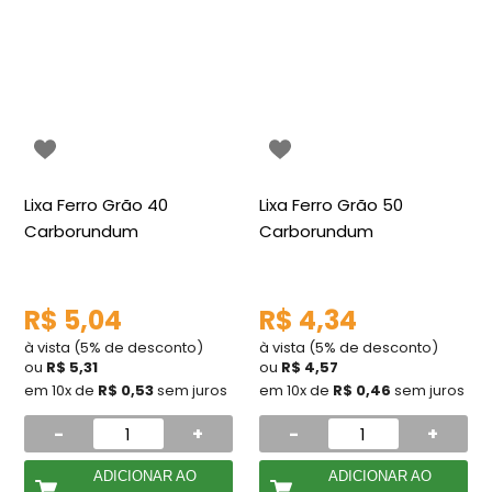
Lixa Ferro Grão 40
Lixa Ferro Grão 50
Carborundum
Carborundum
R$ 5,04
R$ 4,34
à vista (5% de desconto)
à vista (5% de desconto)
ou
R$ 5,31
ou
R$ 4,57
em 10x de
R$ 0,53
sem juros
em 10x de
R$ 0,46
sem juros
-
+
-
+
ADICIONAR AO
ADICIONAR AO