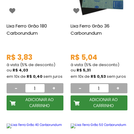
Lixa Ferro Grão 180
Lixa Ferro Grão 36
Carborundum
Carborundum
R$ 3,83
R$ 5,04
à vista (5% de desconto)
à vista (5% de desconto)
ou
R$ 4,03
ou
R$ 5,31
em 10x de
R$ 0,40
sem juros
em 10x de
R$ 0,53
sem juros
-
+
-
+
ADICIONAR AO
ADICIONAR AO
CARRINHO
CARRINHO