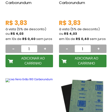
Carborundum
Carborundum
R$ 3,83
R$ 3,83
à vista (5% de desconto)
à vista (5% de desconto)
ou
R$ 4,03
ou
R$ 4,03
em 10x de
R$ 0,40
sem juros
em 10x de
R$ 0,40
sem juros
-
+
-
+
ADICIONAR AO
ADICIONAR AO
CARRINHO
CARRINHO