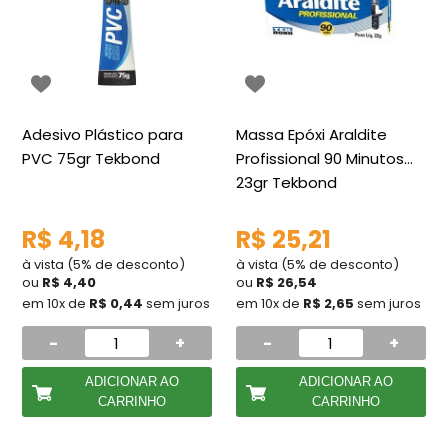
Adesivo Plástico para
Massa Epóxi Araldite
PVC 75gr Tekbond
Profissional 90 Minutos
23gr Tekbond
R$ 4,18
R$ 25,21
à vista (5% de desconto)
à vista (5% de desconto)
ou
R$ 4,40
ou
R$ 26,54
em 10x de
R$ 0,44
sem juros
em 10x de
R$ 2,65
sem juros
-
+
-
+
ADICIONAR AO
ADICIONAR AO
CARRINHO
CARRINHO