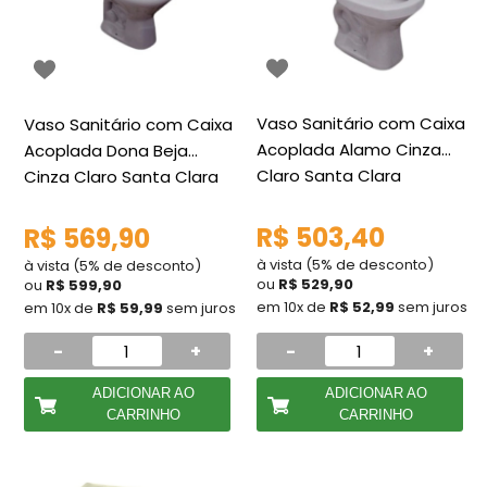
Vaso Sanitário com Caixa
Vaso Sanitário com Caixa
Acoplada Alamo Cinza
Acoplada Dona Beja
Claro Santa Clara
Cinza Claro Santa Clara
R$ 503,40
R$ 569,90
à vista (5% de desconto)
à vista (5% de desconto)
ou
R$ 529,90
ou
R$ 599,90
em 10x de
R$ 52,99
sem juros
em 10x de
R$ 59,99
sem juros
-
+
-
+
ADICIONAR AO
ADICIONAR AO
CARRINHO
CARRINHO