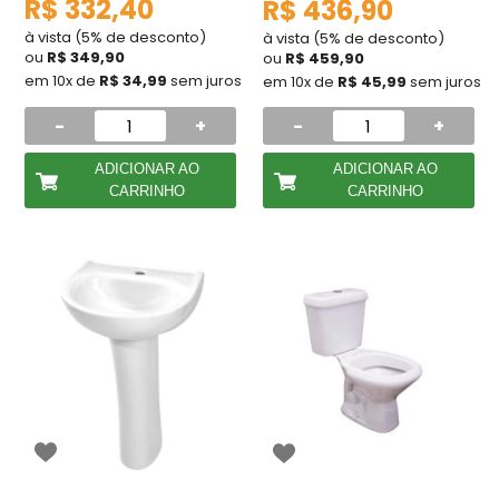
R$ 332,40
R$ 436,90
à vista (5% de desconto)
à vista (5% de desconto)
ou
R$ 349,90
ou
R$ 459,90
em 10x de
R$ 34,99
sem juros
em 10x de
R$ 45,99
sem juros
-
+
-
+
ADICIONAR AO
ADICIONAR AO
CARRINHO
CARRINHO