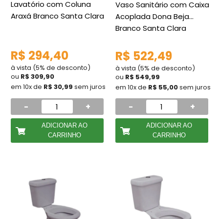
Lavatório com Coluna
Vaso Sanitário com Caixa
Araxá Branco Santa Clara
Acoplada Dona Beja
Branco Santa Clara
R$ 294,40
R$ 522,49
à vista (5% de desconto)
à vista (5% de desconto)
ou
R$ 309,90
ou
R$ 549,99
em 10x de
R$ 30,99
sem juros
em 10x de
R$ 55,00
sem juros
-
+
-
+
ADICIONAR AO
ADICIONAR AO
CARRINHO
CARRINHO