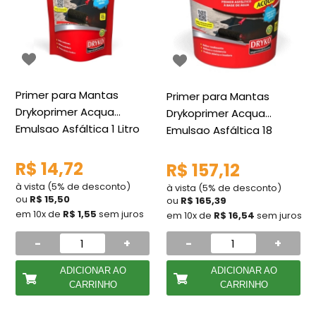
Primer para Mantas
Primer para Mantas
Drykoprimer Acqua
Drykoprimer Acqua
Emulsao Asfáltica 1 Litro
Emulsao Asfáltica 18
Dryko
Litros Dryko
R$ 14,72
R$ 157,12
à vista (5% de desconto)
à vista (5% de desconto)
ou
R$ 15,50
ou
R$ 165,39
em 10x de
R$ 1,55
sem juros
em 10x de
R$ 16,54
sem juros
-
+
-
+
ADICIONAR AO
ADICIONAR AO
CARRINHO
CARRINHO