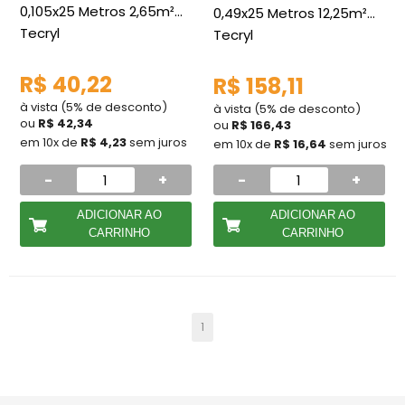
0,105x25 Metros 2,65m²
0,49x25 Metros 12,25m²
Tecryl
Tecryl
R$ 40,22
R$ 158,11
à vista (5% de desconto)
à vista (5% de desconto)
ou
R$ 42,34
ou
R$ 166,43
em 10x de
R$ 4,23
sem juros
em 10x de
R$ 16,64
sem juros
-
+
-
+
ADICIONAR AO
ADICIONAR AO
CARRINHO
CARRINHO
1