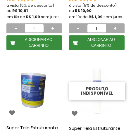
à vista (5% de desconto)
à vista (5% de desconto)
ou
R$ 10,91
ou
R$ 10,90
em 10x de
R$ 1,09
sem juros
em 10x de
R$ 1,09
sem juros
-
+
-
+
ADICIONAR AO
ADICIONAR AO
CARRINHO
CARRINHO
PRODUTO
INDISPONÍVEL
Super Tela Estruturante
Super Tela Estruturante