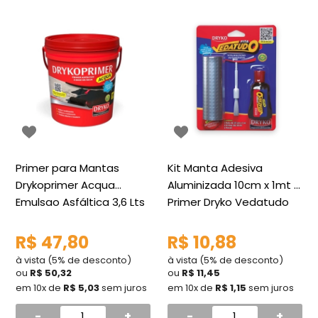
Primer para Mantas
Kit Manta Adesiva
Drykoprimer Acqua
Aluminizada 10cm x 1mt +
Emulsao Asfáltica 3,6 Lts
Primer Dryko Vedatudo
Dryko
R$ 47,80
R$ 10,88
à vista (5% de desconto)
à vista (5% de desconto)
ou
R$ 50,32
ou
R$ 11,45
em 10x de
R$ 5,03
sem juros
em 10x de
R$ 1,15
sem juros
-
+
-
+