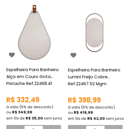
Espelheira Para Banheiro
Espelheira Para Banheiro
Alça em Couro Gota
Lumini Freijo Cobre
Pistache Ref.22468.41
Ref.22467.52 Mgm
Mgm
R$ 332,49
R$ 398,99
à vista (5% de desconto)
à vista (5% de desconto)
ou
R$ 349,99
ou
R$ 419,99
em 10x de
R$ 35,00
sem juros
em 10x de
R$ 42,00
sem juros