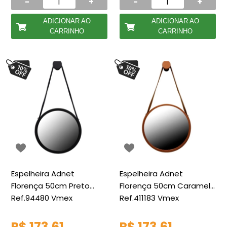
-
+
-
+
ADICIONAR AO
ADICIONAR AO
CARRINHO
CARRINHO
Espelheira Adnet
Espelheira Adnet
Florença 50cm Preto
Florença 50cm Caramelo
Ref.94480 Vmex
Ref.411183 Vmex
R$ 173,61
R$ 173,61