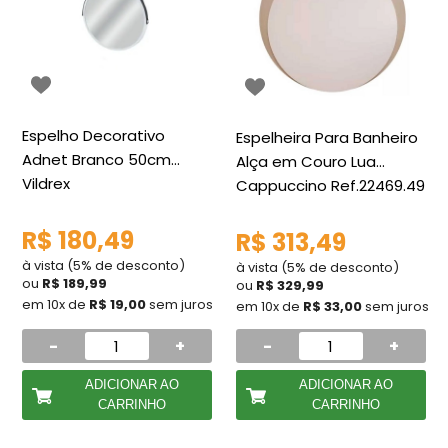
Espelho Decorativo
Espelheira Para Banheiro
Adnet Branco 50cm
Alça em Couro Lua
Vildrex
Cappuccino Ref.22469.49
Mgm
R$ 180,49
R$ 313,49
à vista (5% de desconto)
à vista (5% de desconto)
ou
R$ 189,99
ou
R$ 329,99
em 10x de
R$ 19,00
sem juros
em 10x de
R$ 33,00
sem juros
-
+
-
+
ADICIONAR AO
ADICIONAR AO
CARRINHO
CARRINHO