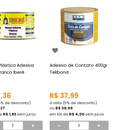
lástica Adesiva
Adesivo de Contato 400gr
ranco Iberê
Tekbond
7,36
R$ 37,99
(5% de desconto)
à vista (5% de desconto)
,27
ou
R$ 39,99
de
R$ 1,83
sem juros
em 10x de
R$ 4,00
sem juros
+
-
+