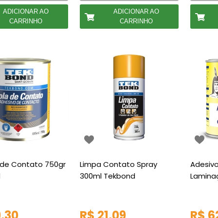
ADICIONAR AO
ADICIONAR AO
CARRINHO
CARRINHO
 de Contato 750gr
Limpa Contato Spray
Adesiv
d
300ml Tekbond
Laminaç
,30
R$ 21,09
R$ 6