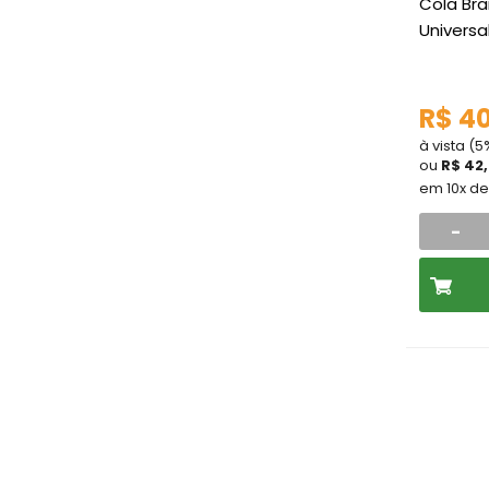
Cola Br
Universa
R$ 4
à vista (
ou
R$ 42
em 10x d
-