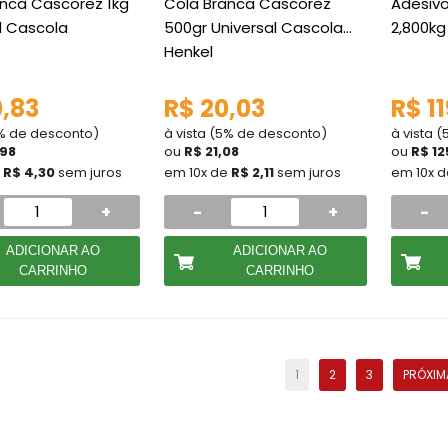
anca Cascorez 1kg
Cola Branca Cascorez
Adesiv
l Cascola
500gr Universal Cascola
2,800k
Henkel
0,83
R$ 20,03
R$ 11
5% de desconto)
à vista (5% de desconto)
à vista 
,98
ou
R$ 21,08
ou
R$ 12
e
R$ 4,30
sem juros
em 10x de
R$ 2,11
sem juros
em 10x 
+
-
+
-
ADICIONAR AO
ADICIONAR AO
CARRINHO
CARRINHO
1
2
3
PRÓXIM