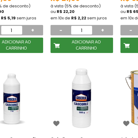
5% de desconto)
à vista (5% de desconto)
à vista 
90
ou
R$ 22,20
ou
R$ 6
e
R$ 5,19
sem juros
em 10x de
R$ 2,22
sem juros
em 10x 
+
-
+
-
ADICIONAR AO
ADICIONAR AO
CARRINHO
CARRINHO