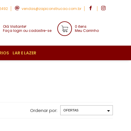
-2492
vendas@zapiconstrucao.com.br
Olá Visitante!
0 itens
Faça login ou cadastre-se
Meu Carrinho
RIOS
LAR E LAZER
Ordenar por: