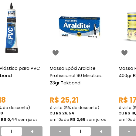
Plástico para PVC
Massa Epóxi Araldite
Massa P
kbond
Profissional 90 Minutos
400gr B
23gr Tekbond
18
R$ 25,21
R$ 1
5% de desconto)
à vista (5% de desconto)
à vista 
40
ou
R$ 26,54
ou
R$ 18
e
R$ 0,44
sem juros
em 10x de
R$ 2,65
sem juros
em 10x 
+
-
+
-