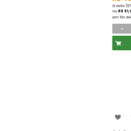
à vista (
ou
R$ 51,
em 10x d
-