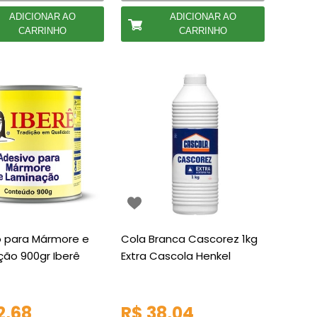
ADICIONAR AO
ADICIONAR AO
CARRINHO
CARRINHO
o para Mármore e
Cola Branca Cascorez 1kg
ão 900gr Iberê
Extra Cascola Henkel
2,68
R$ 38,04