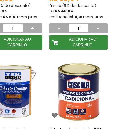
(5% de desconto)
à vista (5% de desconto)
5,98
ou
R$ 40,04
de
R$ 6,60
sem juros
em 10x de
R$ 4,00
sem juros
+
-
+
ADICIONAR AO
ADICIONAR AO
CARRINHO
CARRINHO