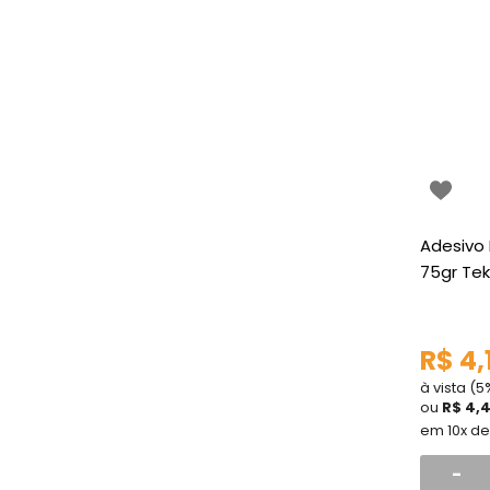
Adesivo 
75gr Te
R$ 4,
à vista (
ou
R$ 4,
em 10x d
-