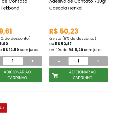
o de Contato
Adesivo de Contato 730gr
g Tekbond
Cascola Henkel
9,61
R$ 50,23
(5% de desconto)
à vista (5% de desconto)
5,90
ou
R$ 52,87
de
R$ 12,59
sem juros
em 10x de
R$ 5,29
sem juros
+
-
+
ADICIONAR AO
ADICIONAR AO
CARRINHO
CARRINHO
A »