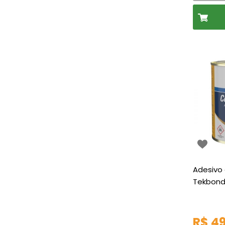
Adesivo
Tekbon
R$ 49