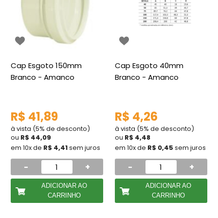
Cap Esgoto 150mm
Cap Esgoto 40mm
Branco - Amanco
Branco - Amanco
R$ 41,89
R$ 4,26
à vista (5% de desconto)
à vista (5% de desconto)
ou
R$ 44,09
ou
R$ 4,48
em 10x de
R$ 4,41
sem juros
em 10x de
R$ 0,45
sem juros
-
+
-
+
ADICIONAR AO
ADICIONAR AO
CARRINHO
CARRINHO