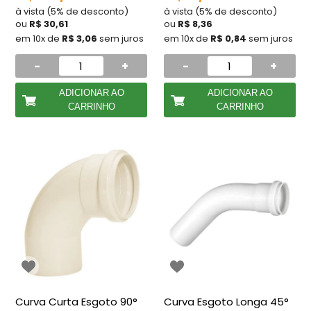
à vista (5% de desconto)
à vista (5% de desconto)
ou
R$ 30,61
ou
R$ 8,36
em 10x de
R$ 3,06
sem juros
em 10x de
R$ 0,84
sem juros
-
+
-
+
ADICIONAR AO
ADICIONAR AO
CARRINHO
CARRINHO
Curva Curta Esgoto 90°
Curva Esgoto Longa 45°