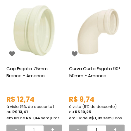
Cap Esgoto 75mm
Curva Curta Esgoto 90°
Branco - Amanco
50mm - Amanco
R$ 12,74
R$ 9,74
à vista (5% de desconto)
à vista (5% de desconto)
ou
R$ 13,41
ou
R$ 10,25
em 10x de
R$ 1,34
sem juros
em 10x de
R$ 1,02
sem juros
-
+
-
+