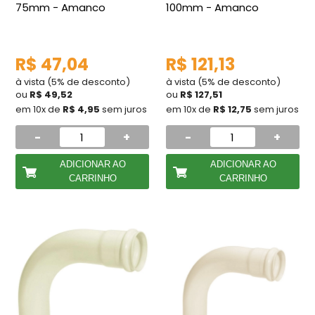
75mm - Amanco
100mm - Amanco
R$ 47,04
R$ 121,13
à vista (5% de desconto)
à vista (5% de desconto)
ou
R$ 49,52
ou
R$ 127,51
em 10x de
R$ 4,95
sem juros
em 10x de
R$ 12,75
sem juros
-
+
-
+
ADICIONAR AO
ADICIONAR AO
CARRINHO
CARRINHO