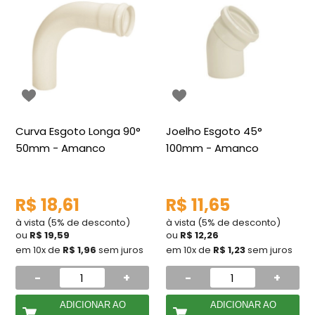
Curva Esgoto Longa 90°
Joelho Esgoto 45°
50mm - Amanco
100mm - Amanco
R$ 18,61
R$ 11,65
à vista (5% de desconto)
à vista (5% de desconto)
ou
R$ 19,59
ou
R$ 12,26
em 10x de
R$ 1,96
sem juros
em 10x de
R$ 1,23
sem juros
-
+
-
+
ADICIONAR AO
ADICIONAR AO