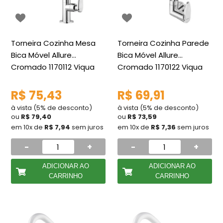
Torneira Cozinha Mesa
Torneira Cozinha Parede
Bica Móvel Allure
Bica Móvel Allure
Cromado 1170112 Viqua
Cromado 1170122 Viqua
R$ 75,43
R$ 69,91
à vista (5% de desconto)
à vista (5% de desconto)
ou
R$ 79,40
ou
R$ 73,59
em 10x de
R$ 7,94
sem juros
em 10x de
R$ 7,36
sem juros
-
+
-
+
ADICIONAR AO
ADICIONAR AO
CARRINHO
CARRINHO