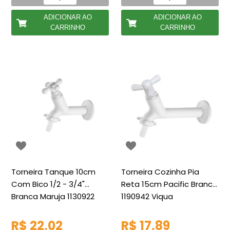
ADICIONAR AO
ADICIONAR AO
CARRINHO
CARRINHO
Torneira Tanque 10cm
Torneira Cozinha Pia
Com Bico 1/2 - 3/4"
Reta 15cm Pacific Branca
Branca Maruja 1130922
1190942 Viqua
Viqua
R$ 22,02
R$ 17,89