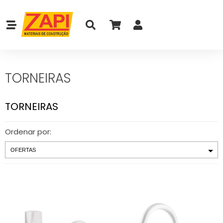
TORNEIRAS
TORNEIRAS
Ordenar por: