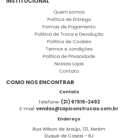
INSTITUCIONAL
Quem somos
Política de Entrega
Formas de Pagamento
Política de Troca e Devolução
Política de Cookies
Termos e condições
Política de Privacidade
Nossas Lojas
Contato
COMO NOS ENCONTRAR
Contato
Telefone:
(21) 97516-2492
E-mail:
vendas@zapiconstrucao.com.br
Endereço
Rua Wilson de Araújo, 121, Xerém
Duque de Caxias - RJ