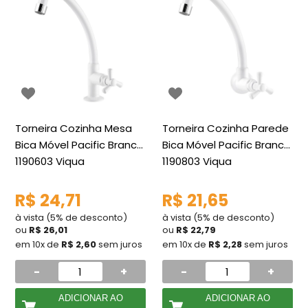
Torneira Cozinha Mesa
Torneira Cozinha Parede
Bica Móvel Pacific Branca
Bica Móvel Pacific Branca
1190603 Viqua
1190803 Viqua
R$ 24,71
R$ 21,65
à vista (5% de desconto)
à vista (5% de desconto)
ou
R$ 26,01
ou
R$ 22,79
em 10x de
R$ 2,60
sem juros
em 10x de
R$ 2,28
sem juros
-
+
-
+
ADICIONAR AO
ADICIONAR AO