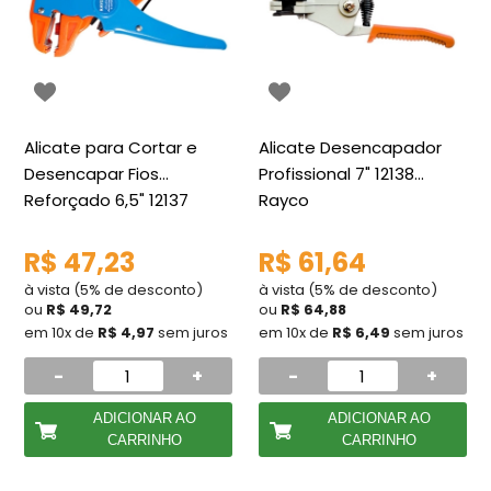
Alicate para Cortar e
Alicate Desencapador
Desencapar Fios
Profissional 7" 12138
Reforçado 6,5" 12137
Rayco
Rayco
R$ 47,23
R$ 61,64
à vista (5% de desconto)
à vista (5% de desconto)
ou
R$ 49,72
ou
R$ 64,88
em 10x de
R$ 4,97
sem juros
em 10x de
R$ 6,49
sem juros
-
+
-
+
ADICIONAR AO
ADICIONAR AO
CARRINHO
CARRINHO