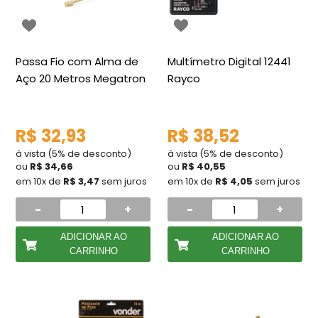
Passa Fio com Alma de
Multímetro Digital 12441
Aço 20 Metros Megatron
Rayco
R$ 32,93
R$ 38,52
à vista (5% de desconto)
à vista (5% de desconto)
ou
R$ 34,66
ou
R$ 40,55
em 10x de
R$ 3,47
sem juros
em 10x de
R$ 4,05
sem juros
-
+
-
+
ADICIONAR AO
ADICIONAR AO
CARRINHO
CARRINHO