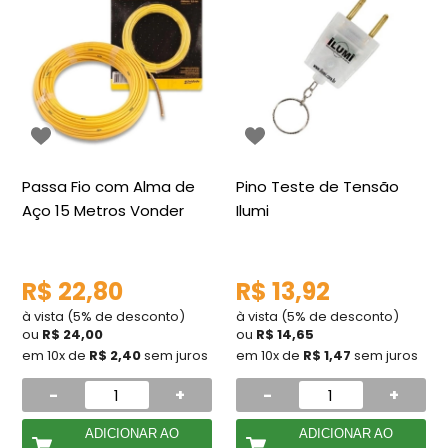
Passa Fio com Alma de
Pino Teste de Tensão
Aço 15 Metros Vonder
Ilumi
R$ 22,80
R$ 13,92
à vista (5% de desconto)
à vista (5% de desconto)
ou
R$ 24,00
ou
R$ 14,65
em 10x de
R$ 2,40
sem juros
em 10x de
R$ 1,47
sem juros
-
+
-
+
ADICIONAR AO
ADICIONAR AO