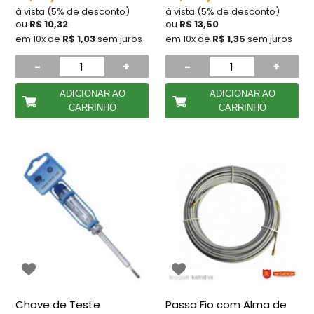
à vista (5% de desconto)
à vista (5% de desconto)
ou
R$ 10,32
ou
R$ 13,50
em 10x de
R$ 1,03
sem juros
em 10x de
R$ 1,35
sem juros
-
+
-
+
ADICIONAR AO
ADICIONAR AO
CARRINHO
CARRINHO
Chave de Teste
Passa Fio com Alma de