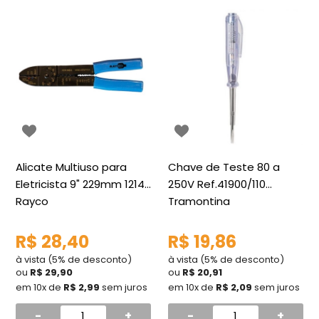
Alicate Multiuso para
Chave de Teste 80 a
Eletricista 9" 229mm 12140
250V Ref.41900/110
Rayco
Tramontina
R$ 28,40
R$ 19,86
à vista (5% de desconto)
à vista (5% de desconto)
ou
R$ 29,90
ou
R$ 20,91
em 10x de
R$ 2,99
sem juros
em 10x de
R$ 2,09
sem juros
-
+
-
+