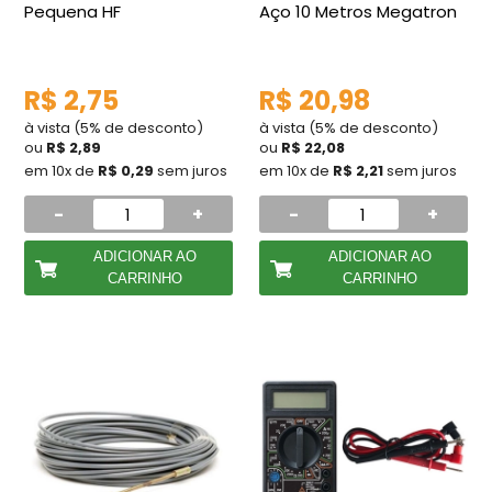
Pequena HF
Aço 10 Metros Megatron
R$ 2,75
R$ 20,98
à vista (5% de desconto)
à vista (5% de desconto)
ou
R$ 2,89
ou
R$ 22,08
em 10x de
R$ 0,29
sem juros
em 10x de
R$ 2,21
sem juros
-
+
-
+
ADICIONAR AO
ADICIONAR AO
CARRINHO
CARRINHO