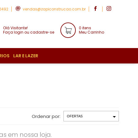
-2492
vendas@zapiconstrucao.com.br
Olá Visitante!
0 itens
Faça login ou cadastre-se
Meu Carrinho
RIOS
LAR E LAZER
Ordenar por:
s em nossa loja.