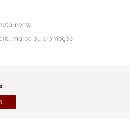
rretamente.
oria, marca ou promoção.
s.
R