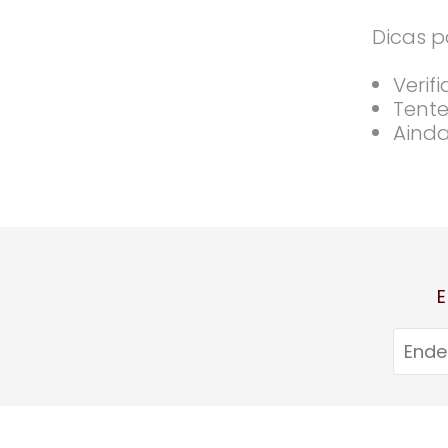
Dicas p
Verif
Tente
Ainda
E