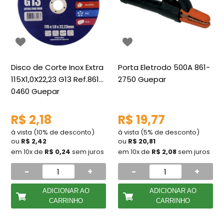
Disco de Corte Inox Extra
Porta Eletrodo 500A 861-
115X1,0X22,23 G13 Ref.861-
2750 Guepar
0460 Guepar
R$ 2,18
R$ 19,77
à vista (10% de desconto)
à vista (5% de desconto)
ou
R$ 2,42
ou
R$ 20,81
em 10x de
R$ 0,24
sem juros
em 10x de
R$ 2,08
sem juros
-
+
-
+
ADICIONAR AO
ADICIONAR AO
CARRINHO
CARRINHO