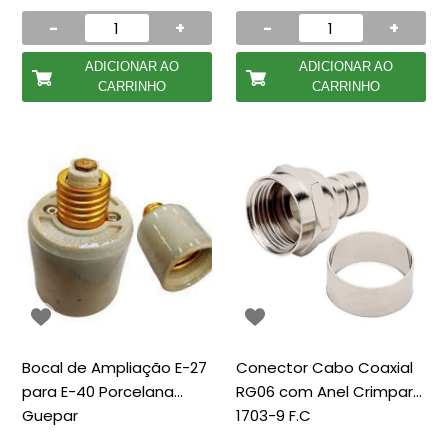
-
+
-
+
ADICIONAR AO
ADICIONAR AO
CARRINHO
CARRINHO
Bocal de Ampliação E-27
Conector Cabo Coaxial
para E-40 Porcelana
RG06 com Anel Crimpar
Guepar
1703-9 F.C