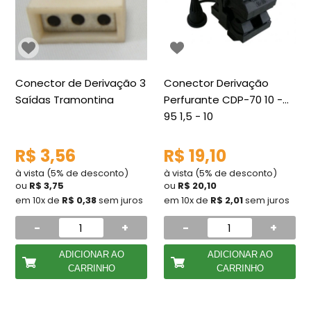
Conector de Derivação 3
Conector Derivação
Saídas Tramontina
Perfurante CDP-70 10 -
95 1,5 - 10
R$ 3,56
R$ 19,10
à vista (5% de desconto)
à vista (5% de desconto)
ou
R$ 3,75
ou
R$ 20,10
em 10x de
R$ 0,38
sem juros
em 10x de
R$ 2,01
sem juros
-
+
-
+
ADICIONAR AO
ADICIONAR AO
CARRINHO
CARRINHO