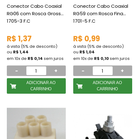
Conector Cabo Coaxial
Conector Cabo Coaxial
RG06 com Rosca Grossa
RG59 com Rosca Fina
1705-3 F.C
1701-5 F.C
R$ 1,37
R$ 0,99
à vista (5% de desconto)
à vista (5% de desconto)
ou
R$ 1,44
ou
R$ 1,04
em 10x de
R$ 0,14
sem juros
em 10x de
R$ 0,10
sem juros
-
+
-
+
ADICIONAR AO
ADICIONAR AO
CARRINHO
CARRINHO