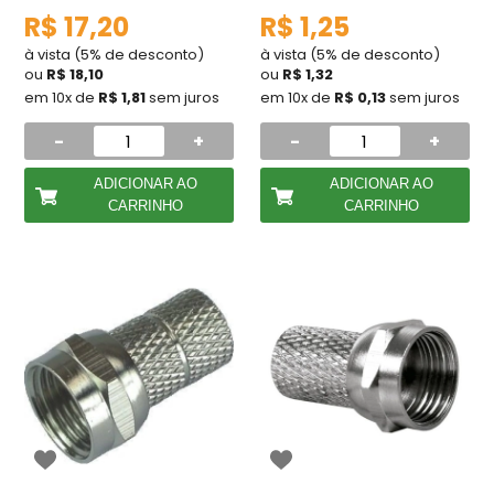
R$ 17,20
R$ 1,25
à vista (5% de desconto)
à vista (5% de desconto)
ou
R$ 18,10
ou
R$ 1,32
em 10x de
R$ 1,81
sem juros
em 10x de
R$ 0,13
sem juros
-
+
-
+
ADICIONAR AO
ADICIONAR AO
CARRINHO
CARRINHO