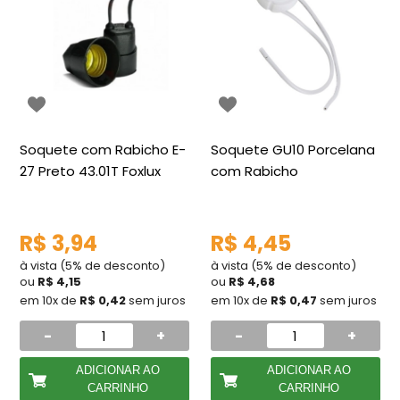
Soquete com Rabicho E-
Soquete GU10 Porcelana
27 Preto 43.01T Foxlux
com Rabicho
R$ 3,94
R$ 4,45
à vista (5% de desconto)
à vista (5% de desconto)
ou
R$ 4,15
ou
R$ 4,68
em 10x de
R$ 0,42
sem juros
em 10x de
R$ 0,47
sem juros
-
+
-
+
ADICIONAR AO
ADICIONAR AO
CARRINHO
CARRINHO