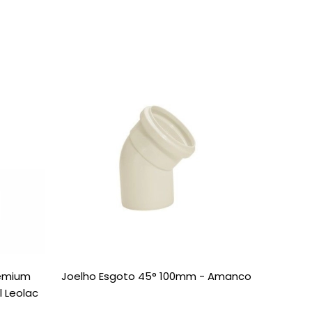
remium
Joelho Esgoto 45° 100mm - Amanco
Chave C
l Leolac
Ref.861