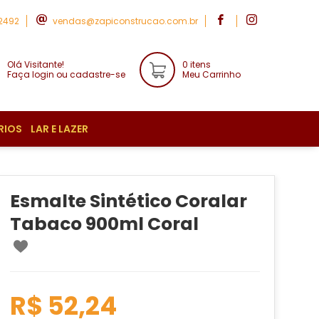
-2492
vendas@zapiconstrucao.com.br
Olá Visitante!
0 itens
Faça login ou cadastre-se
Meu Carrinho
RIOS
LAR E LAZER
Esmalte Sintético Coralar
Tabaco 900ml Coral
R$ 52,24