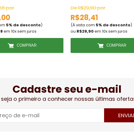
58 por
De R$29,90 por
,00
R$28,41
com
5% de desconto
)
(À vista com
5% de desconto
)
58
em 10x sem juros
ou
R$29,90
em 10x sem juros
COMPRAR
COMPRAR
Cadastre seu e-mail
 seja o primeiro a conhecer nossas últimas oferta
ENVIA