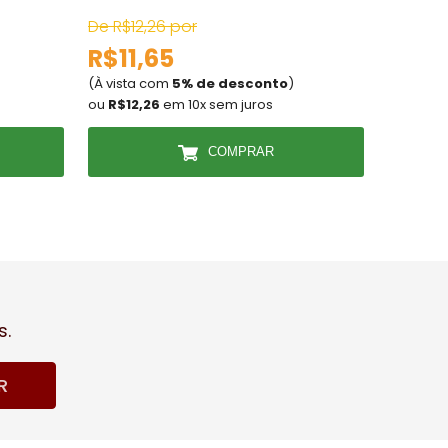
De R$12,26 por
De R$12
R$11,65
R$11,
(À vista com
5% de desconto
)
(À vista
ou
R$12,26
em 10x sem juros
ou
R$12,
COMPRAR
s.
R