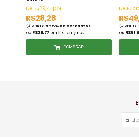
De R$29,77 por
De R$51,
R$28,28
R$49
(À vista com
5% de desconto
)
(À vista 
ou
R$29,77
em 10x sem juros
ou
R$51,
COMPRAR
E