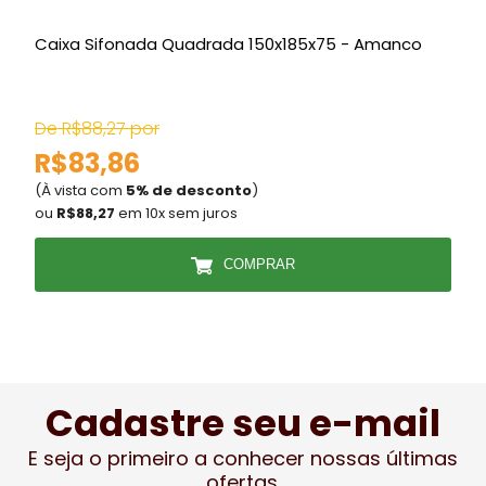
Caixa Sifonada Quadrada 150x185x75 - Amanco
De R$88,27 por
R$83,86
(À vista com
5% de desconto
)
(
ou
R$88,27
em 10x sem juros
COMPRAR
Cadastre seu e-mail
E seja o primeiro a conhecer nossas últimas
ofertas.