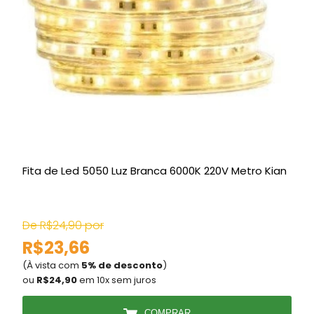
Fita de Led 5050 Luz Branca 6000K 220V Metro Kian
De R$24,90 por
R$23,66
(À vista com
5% de desconto
)
(
ou
R$24,90
em 10x sem juros
COMPRAR