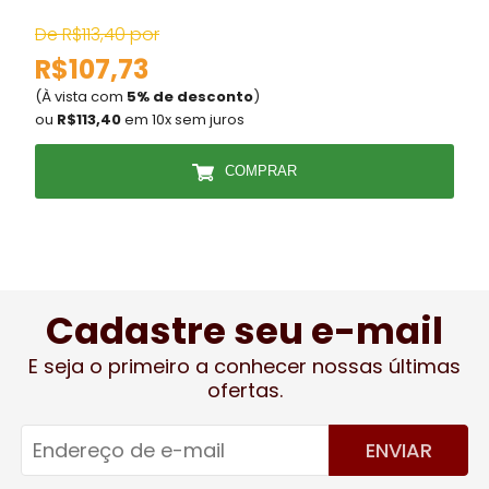
De R$113,40 por
D
R$107,73
(À vista com
5% de desconto
)
(
ou
R$113,40
em 10x sem juros
COMPRAR
Cadastre seu e-mail
E seja o primeiro a conhecer nossas últimas
ofertas.
ENVIAR