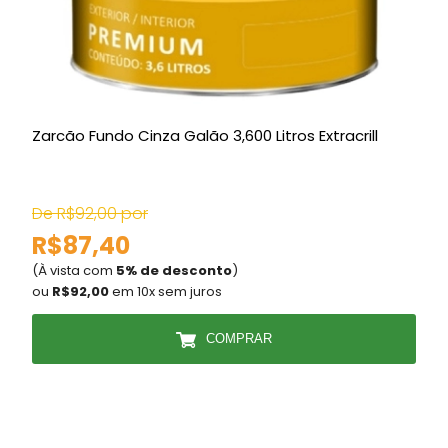
Zarcão Fundo Cinza Galão 3,600 Litros Extracrill
D
De R$92,00 por
R$87,40
(À vista com
5% de desconto
)
(
ou
R$92,00
em 10x sem juros
COMPRAR