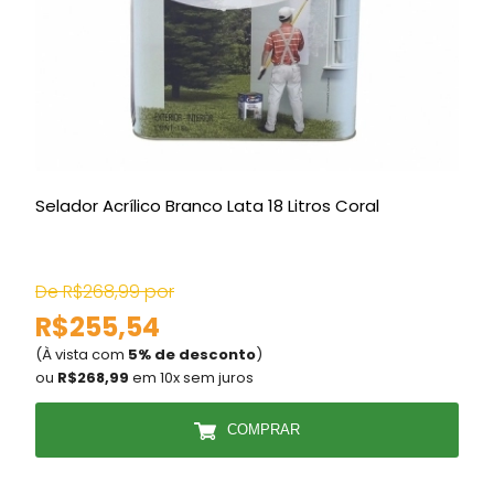
Selador Acrílico Branco Lata 18 Litros Coral
A
C
De R$268,99 por
R$255,54
(À vista com
5% de desconto
)
(
ou
R$268,99
em 10x sem juros
COMPRAR