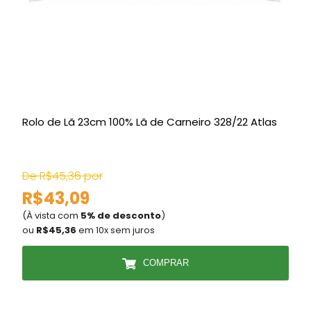
Rolo de Lã 23cm 100% Lã de Carneiro 328/22 Atlas
T
E
De R$45,36 por
R$43,09
(À vista com
5% de desconto
)
(
ou
R$45,36
em 10x sem juros
COMPRAR