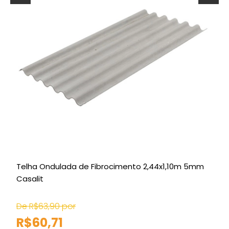
Telha Ondulada de Fibrocimento 2,44x1,10m 5mm
Casalit
C
De R$63,90 por
R$60,71