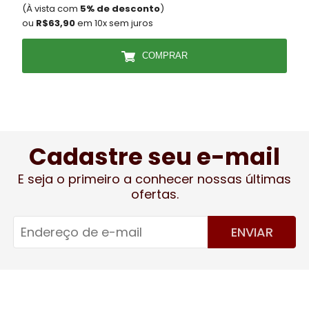
(À vista com
5% de desconto
)
(
ou
R$63,90
em 10x sem juros
COMPRAR
Cadastre seu e-mail
E seja o primeiro a conhecer nossas últimas
ofertas.
ENVIAR