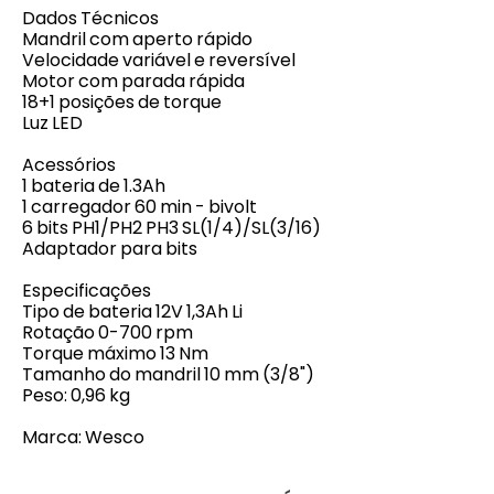
Dados Técnicos
Mandril com aperto rápido
Velocidade variável e reversível
Motor com parada rápida
18+1 posições de torque
Luz LED
Acessórios
1 bateria de 1.3Ah
1 carregador 60 min - bivolt
6 bits PH1/PH2 PH3 SL(1/4)/SL(3/16)
Adaptador para bits
Especificações
Tipo de bateria 12V 1,3Ah Li
Rotação 0-700 rpm
Torque máximo 13 Nm
Tamanho do mandril 10 mm (3/8")
Peso: 0,96 kg
Marca: Wesco