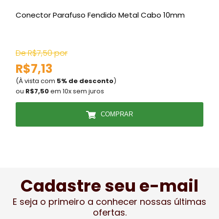
Conector Parafuso Fendido Metal Cabo 10mm
De R$7,50 por
D
R$7,13
(À vista com
5% de desconto
)
(
ou
R$7,50
em 10x sem juros
COMPRAR
Cadastre seu e-mail
E seja o primeiro a conhecer nossas últimas
ofertas.