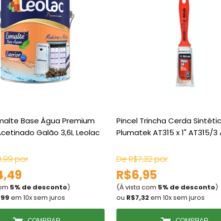
smalte Base Água Premium
Pincel Trincha Cerda Sintéti
cetinado Galão 3,6L Leolac
Plumatek AT315 x 1" AT315/3 
9,99 por
De R$7,32 por
4,49
R$6,95
com
5% de desconto
)
(À vista com
5% de desconto
)
,99
em 10x sem juros
ou
R$7,32
em 10x sem juros
COMPRAR
COMPRAR