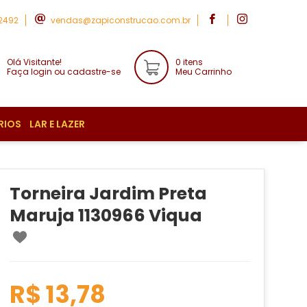
-2492
vendas@zapiconstrucao.com.br
Olá Visitante!
0 itens
Faça login ou cadastre-se
Meu Carrinho
RIOS
LAR E LAZER
Torneira Jardim Preta
Maruja 1130966 Viqua
R$ 13,78