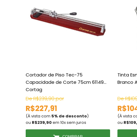
Cortador de Piso Tec-75
Tinta E
Capacidade de Corte 75cm 61149
Branco A
Cortag
De R$239,90 por
De R$10
R$227,91
R$10
(À vista com
5% de desconto
)
(À vista 
ou
R$239,90
em 10x sem juros
ou
R$109
COMPRAR