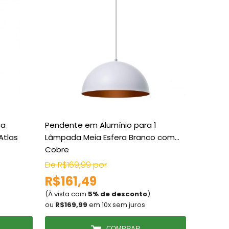
ca
Pendente em Alumínio para 1
Lâmpada
Atlas
Lâmpada Meia Esfera Branco com
9W 6500
Cobre
De R$169,99 por
De R$4,
R$161,49
R$4,
(À vista com
5% de desconto
)
(À vista
ou
R$169,99
em 10x sem juros
ou
R$4,
COMPRAR