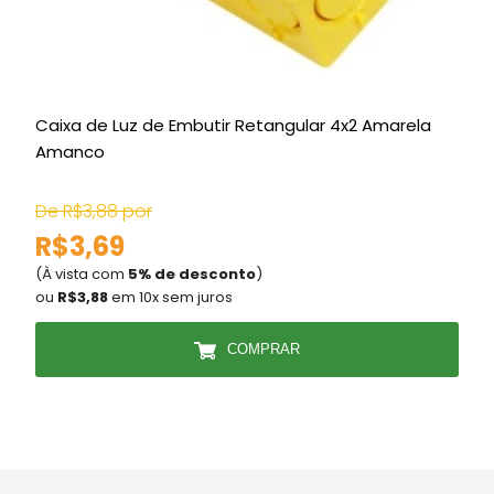
Caixa de Luz de Embutir Retangular 4x2 Amarela
T
Amanco
De R$3,88 por
R$3,69
(À vista com
5% de desconto
)
(
ou
R$3,88
em 10x sem juros
COMPRAR