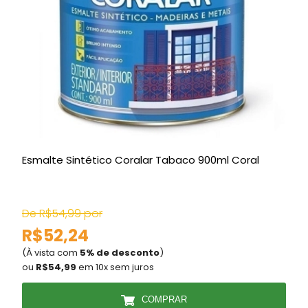
Esmalte Sintético Coralar Tabaco 900ml Coral
T
3
De R$54,99 por
D
R$52,24
(À vista com
5% de desconto
)
(
ou
R$54,99
em 10x sem juros
COMPRAR