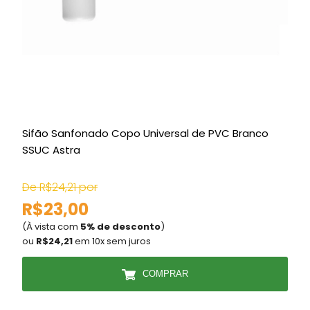
Sifão Sanfonado Copo Universal de PVC Branco
E
SSUC Astra
De R$24,21 por
R$23,00
(À vista com
5% de desconto
)
(
ou
R$24,21
em 10x sem juros
COMPRAR