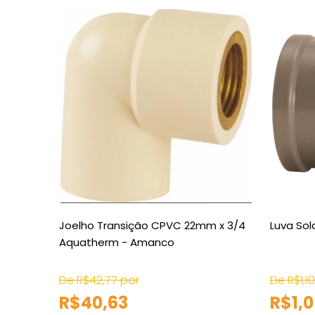
Joelho Transição CPVC 22mm x 3/4
Luva So
Aquatherm - Amanco
De R$42,77 por
De R$1,1
R$40,63
R$1,