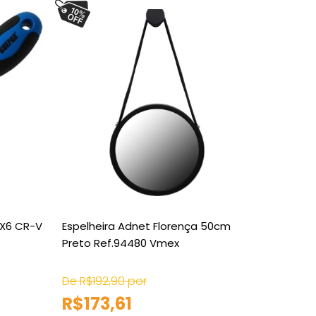
4X6 CR-V
Espelheira Adnet Florença 50cm
Soquete
Preto Ref.94480 Vmex
861-43
De R$192,90 por
De R$7,
R$173,61
R$6,