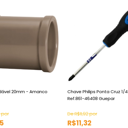
ldável 20mm - Amanco
Chave Philips Ponta Cruz 1/
Ref.861-46408 Guepar
0 por
De R$11,92 por
05
R$11,32