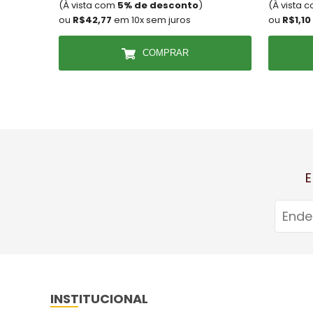
(À vista com
5% de desconto
)
(À vista 
ou
R$42,77
em 10x sem juros
ou
R$1,10
COMPRAR
E
INSTITUCIONAL