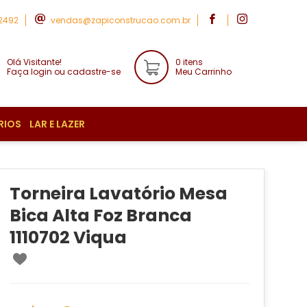
-2492
vendas@zapiconstrucao.com.br
Olá Visitante!
0 itens
Faça login ou cadastre-se
Meu Carrinho
RIOS
LAR E LAZER
Torneira Lavatório Mesa
Bica Alta Foz Branca
1110702 Viqua