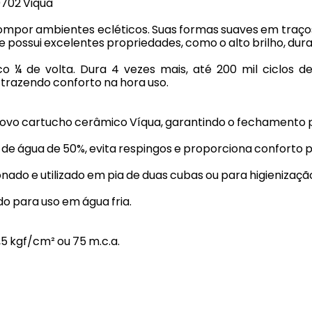
0702 Viqua
 compor ambientes ecléticos. Suas formas suaves em traço
 possui excelentes propriedades, como o alto brilho, durab
 ¼ de volta. Dura 4 vezes mais, até 200 mil ciclos d
razendo conforto na hora uso.
vo cartucho cerâmico Víqua, garantindo o fechamento p
 de água de 50%, evita respingos e proporciona conforto 
onado e utilizado em pia de duas cubas ou para higienização 
 para uso em água fria.
5 kgf/cm² ou 75 m.c.a.