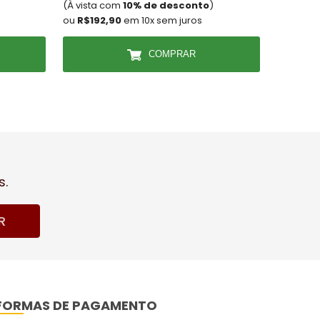
(À vista com
10% de desconto
)
(À vista
ou
R$192,90
em 10x sem juros
ou
R$7,2
COMPRAR
s.
R
FORMAS DE PAGAMENTO