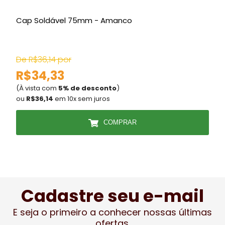
Cap Soldável 75mm - Amanco
C
De R$36,14 por
D
R$34,33
(À vista com
5% de desconto
)
(
ou
R$36,14
em 10x sem juros
COMPRAR
Cadastre seu e-mail
E seja o primeiro a conhecer nossas últimas
ofertas.