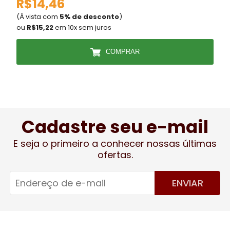
R$14,46
(À vista com
5% de desconto
)
(
ou
R$15,22
em 10x sem juros
COMPRAR
Cadastre seu e-mail
E seja o primeiro a conhecer nossas últimas
ofertas.
ENVIAR