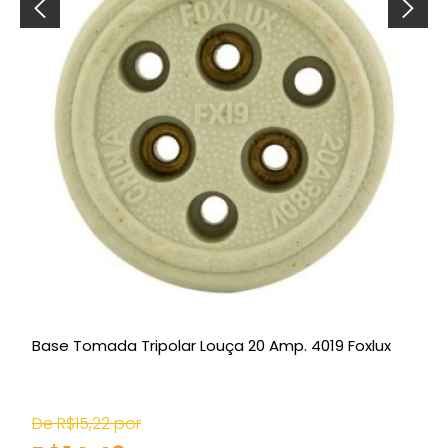
Base Tomada Tripolar Louça 20 Amp. 4019 Foxlux
De R$15,22 por
D