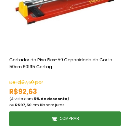
Cortador de Piso Flex-50 Capacidade de Corte
50cm 60195 Cortag
De R$97,50 por
R$92,63
(À vista com
5% de desconto
)
(
ou
R$97,50
em 10x sem juros
COMPRAR