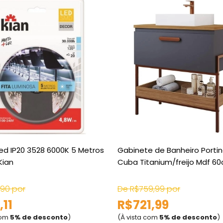
Led IP20 3528 6000K 5 Metros
Gabinete de Banheiro Portin
Kian
Cuba Titanium/freijo Mdf 
,90 por
De R$759,99 por
,11
R$721,99
com
5% de desconto
)
(À vista com
5% de desconto
)