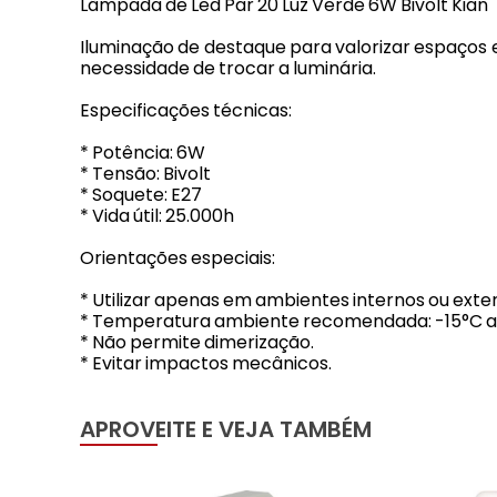
Lâmpada de Led Par 20 Luz Verde 6W Bivolt Kian
Iluminação de destaque para valorizar espaços 
necessidade de trocar a luminária.
Especificações técnicas:
* Potência: 6W
* Tensão: Bivolt
* Soquete: E27
* Vida útil: 25.000h
Orientações especiais:
* Utilizar apenas em ambientes internos ou exte
* Temperatura ambiente recomendada: -15°C a 
* Não permite dimerização.
* Evitar impactos mecânicos.
APROVEITE E VEJA TAMBÉM