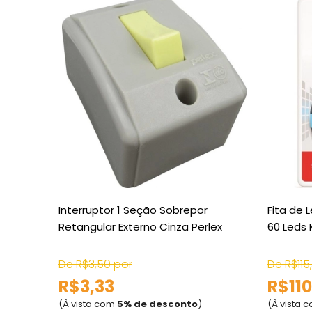
Interruptor 1 Seção Sobrepor
Fita de 
Retangular Externo Cinza Perlex
60 Leds 
De R$3,50 por
De R$115
R$3,33
R$110
(À vista com
5% de desconto
)
(À vista 