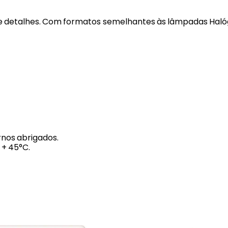
e detalhes. Com formatos semelhantes às lâmpadas Halógen
rnos abrigados.
+ 45°C.