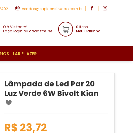
-2492
vendas@zapiconstrucao.com.br
Olá Visitante!
0 itens
Faça login ou cadastre-se
Meu Carrinho
RIOS
LAR E LAZER
Lâmpada de Led Par 20
Luz Verde 6W Bivolt Kian
R$ 23,72