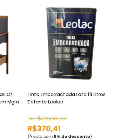
ari C/
Tinta Emborrachada Lata 18 Litros
Alicate
60cm Mgm
Elefante Leolac
Fios Ref
De R$389,90 por
De R$49
R$370,41
R$47
(À vista com
5% de desconto
)
(À vista