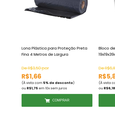
Lona Plástica para Proteção Preta
Bloco d
Fina 4 Metros de Largura
19x19x3
De R$3,50 por
De R$6,1
R$1,66
R$5,
(À vista com
5% de desconto
)
(À vista 
ou
R$1,75
em 10x sem juros
ou
R$6,18
COMPRAR