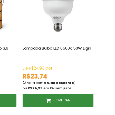
o 3,6
Lâmpada Bulbo LED 6500K 50W Elgin
Tinta P
18 Litro
De R$24,99 por
De R$36
R$23,74
R$34
(À vista com
5% de desconto
)
(À vista
ou
R$24,99
em 10x sem juros
ou
R$36
COMPRAR