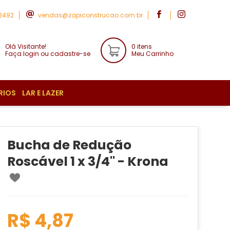
-2492
vendas@zapiconstrucao.com.br
Olá Visitante!
0 itens
Faça login ou cadastre-se
Meu Carrinho
RIOS
LAR E LAZER
Bucha de Redução
Roscável 1 x 3/4'' - Krona
R$ 4,87