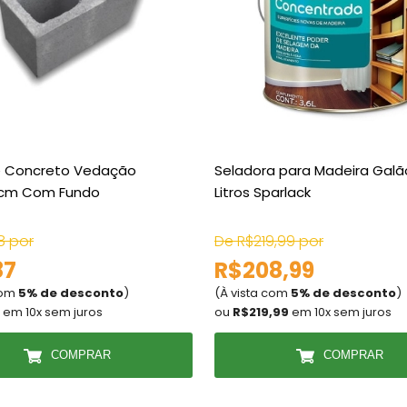
e Concreto Vedação
Seladora para Madeira Galã
9cm Com Fundo
Litros Sparlack
8 por
De R$219,99 por
87
R$208,99
com
5% de desconto
)
(À vista com
5% de desconto
)
em 10x sem juros
ou
R$219,99
em 10x sem juros
COMPRAR
COMPRAR