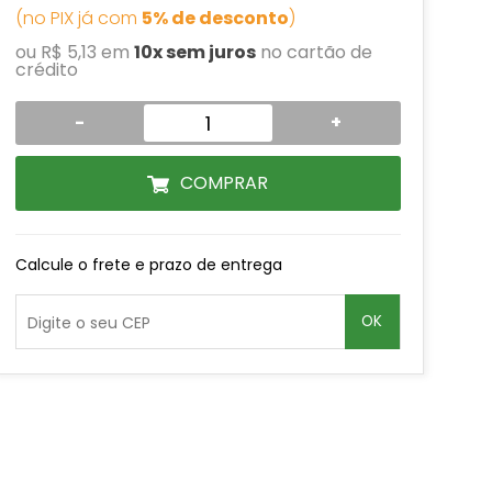
(no PIX já com
5% de desconto
)
ou R$ 5,13 em
10x sem juros
no cartão de
crédito
-
+
COMPRAR
Calcule o frete e prazo de entrega
OK