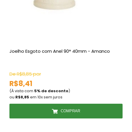
Joelho Esgoto com Anel 90° 40mm - Amanco
De R$8,85 por
D
R$8,41
(À vista com
5% de desconto
)
(
ou
R$8,85
em 10x sem juros
COMPRAR