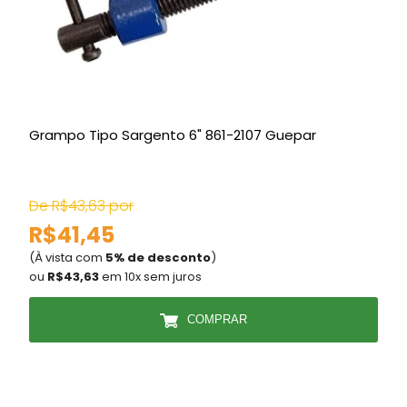
Grampo Tipo Sargento 6" 861-2107 Guepar
D
De R$43,63 por
D
R$41,45
(À vista com
5% de desconto
)
(
ou
R$43,63
em 10x sem juros
COMPRAR