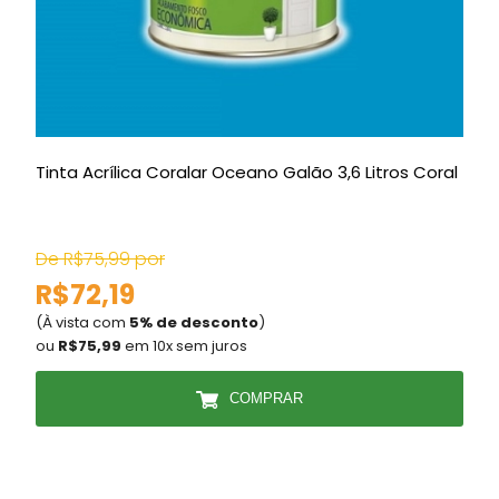
Tinta Acrílica Coralar Oceano Galão 3,6 Litros Coral
D
De R$75,99 por
R$72,19
(À vista com
5% de desconto
)
(
ou
R$75,99
em 10x sem juros
COMPRAR