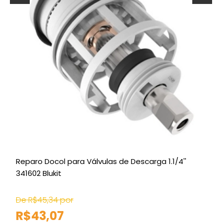
Reparo Docol para Válvulas de Descarga 1.1/4''
341602 Blukit
M
De R$45,34 por
D
R$43,07