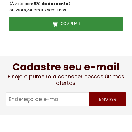
(À vista com
5% de desconto
)
(
ou
R$45,34
em 10x sem juros
COMPRAR
Cadastre seu e-mail
E seja o primeiro a conhecer nossas últimas
ofertas.
ENVIAR