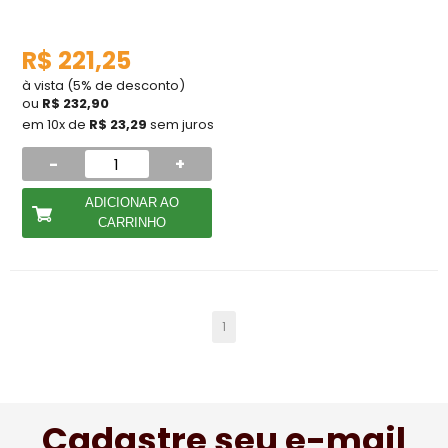
R$ 221,25
à vista (5% de desconto)
ou
R$ 232,90
em 10x de
R$ 23,29
sem juros
-
+
ADICIONAR AO
CARRINHO
1
Cadastre seu e-mail