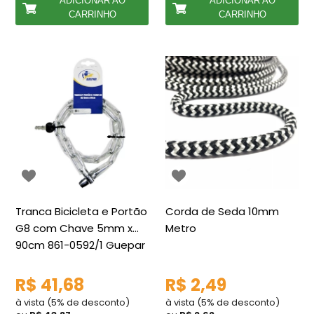
ADICIONAR AO
ADICIONAR AO
CARRINHO
CARRINHO
Tranca Bicicleta e Portão
Corda de Seda 10mm
G8 com Chave 5mm x
Metro
90cm 861-0592/1 Guepar
R$ 41,68
R$ 2,49
à vista (5% de desconto)
à vista (5% de desconto)