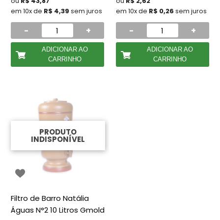
ou
R$ 43,87
ou
R$ 2,62
em 10x de
R$ 4,39
sem juros
em 10x de
R$ 0,26
sem juros
-
+
-
+
ADICIONAR AO
ADICIONAR AO
CARRINHO
CARRINHO
PRODUTO
INDISPONÍVEL
Filtro de Barro Natália
Águas N°2 10 Litros Gmold