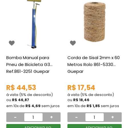
Bomba Manual para
Corda de Sisal 2mm x 60
Pneu de Bicicleta G3
Metros Rolo 861-5330
Ref.861-3251 Guepar
Guepar
R$ 44,53
R$ 17,54
à vista (5% de desconto)
à vista (5% de desconto)
ou
R$ 46,87
ou
R$ 18,46
em 10x de
R$ 4,69
sem juros
em 10x de
R$ 1,85
sem juros
-
+
-
+