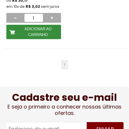
ou
R$ 30,17
em 10x de
R$ 3,02
sem juros
-
+
ADICIONAR AO
CARRINHO
1
Cadastre seu e-mail
E seja o primeiro a conhecer nossas últimas
ofertas.
ENVIAR