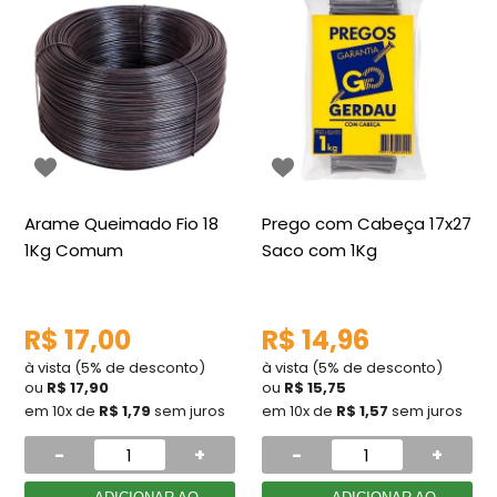
Arame Queimado Fio 18
Prego com Cabeça 17x27
1Kg Comum
Saco com 1Kg
R$ 17,00
R$ 14,96
à vista (5% de desconto)
à vista (5% de desconto)
ou
R$ 17,90
ou
R$ 15,75
em 10x de
R$ 1,79
sem juros
em 10x de
R$ 1,57
sem juros
-
+
-
+