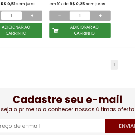
e
R$ 0,51
sem juros
em 10x de
R$ 0,25
sem juros
+
-
+
ADICIONAR AO
ADICIONAR AO
CARRINHO
CARRINHO
1
Cadastre seu e-mail
 seja o primeiro a conhecer nossas últimas oferta
ENVIA