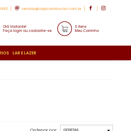
-2492
vendas@zapiconstrucao.com.br
Olá Visitante!
0 itens
Faça login ou cadastre-se
Meu Carrinho
RIOS
LAR E LAZER
Ordenar por: