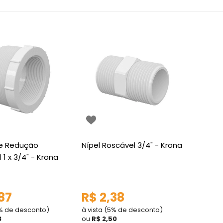
e Redução
Nípel Roscável 3/4" - Krona
 1 x 3/4" - Krona
87
R$ 2,38
5% de desconto)
à vista (5% de desconto)
3
ou
R$ 2,50