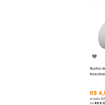
Bucha d
Roscável
R$ 4,
à vista (
ou
R$ 5,1