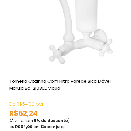
Torneira Cozinha Com Filtro Parede Bica Móvel
P
Maruja Bc 1210302 Viqua
De R$54,99 por
R$52,24
(À vista com
5% de desconto
)
(
ou
R$54,99
em 10x sem juros