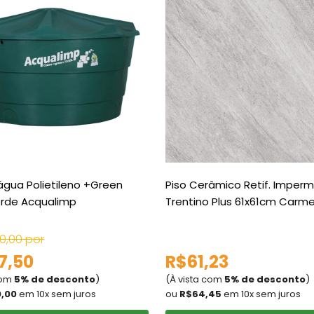
água Polietileno +Green
Piso Cerâmico Retif. Imper
erde Acqualimp
Trentino Plus 61x61cm Carmel
0,00 por
7,50
R$61,23
com
5% de desconto
)
(À vista com
5% de desconto
)
,00
em 10x sem juros
ou
R$64,45
em 10x sem juros