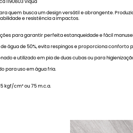
ca 1190803 Viqua
al para quem busca um design versátil e abrangente. Produz
abilidade e resistência a impactos.
es para garantir perfeita estanqueidade e fácil manusei
 de água de 50%, evita respingos e proporciona conforto 
onado e utilizado em pia de duas cubas ou para higienização 
 para uso em água fria.
5 kgf/cm² ou 75 m.c.a.