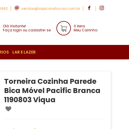
-2492
vendas@zapiconstrucao.com.br
Olá Visitante!
0 itens
Faça login ou cadastre-se
Meu Carrinho
RIOS
LAR E LAZER
Torneira Cozinha Parede
Bica Móvel Pacific Branca
1190803 Viqua