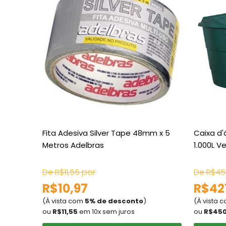
Fita Adesiva Silver Tape 48mm x 5
Caixa d'
Metros Adelbras
1.000L V
De R$11,55 por
De R$45
R$10,97
R$42
(À vista com
5% de desconto
)
(À vista 
ou
R$11,55
em 10x sem juros
ou
R$450