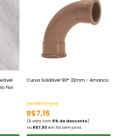
meável
Curva Soldável 90° 32mm - Amanco
Disjunto
o Fior
De R$7,53 por
De R$50
R$7,15
R$48
(À vista com
5% de desconto
)
(À vista
ou
R$7,53
em 10x sem juros
ou
R$50