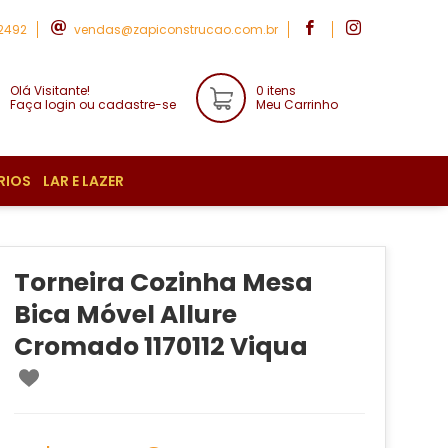
-2492
vendas@zapiconstrucao.com.br
Olá Visitante!
0 itens
Faça login ou cadastre-se
Meu Carrinho
RIOS
LAR E LAZER
Torneira Cozinha Mesa
Bica Móvel Allure
Cromado 1170112 Viqua