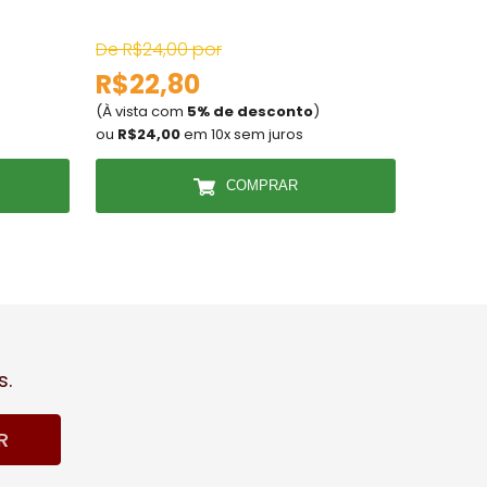
Bivolt
De R$24,00 por
De R$22
R$22,80
R$21
(À vista com
5% de desconto
)
(À vista
ou
R$24,00
em 10x sem juros
ou
R$22,
COMPRAR
s.
R