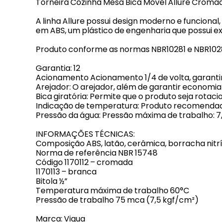
Torneira Cozinha Mesa Bica Móvel Allure Cromado
A linha Allure possui design moderno e funciona
em ABS, um plástico de engenharia que possui exc
Produto conforme as normas NBR10281 e NBR102
Garantia: 12
Acionamento Acionamento 1/4 de volta, garanti
Arejador: O arejador, além de garantir economia
Bica giratória: Permite que o produto seja rotaci
Indicação de temperatura: Produto recomendad
Pressão da água: Pressão máxima de trabalho: 7,
INFORMAÇÕES TÉCNICAS:
Composição ABS, latão, cerâmica, borracha nitríl
Norma de referência NBR 15748
Código 1170112 – cromada
1170113 – branca
Bitola ½”
Temperatura máxima de trabalho 60°C
Pressão de trabalho 75 mca (7,5 kgf/cm²)
Marca: Viqua