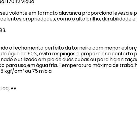
 1170112 Viqua
l, seu volante em formato alavanca proporciona leveza e 
elentes propriedades, como o alto brilho, durabilidade e 
83.
ndo o fechamento perfeito da torneira com menor esforç
 de água de 50%, evita respingos e proporciona conforto 
onado e utilizado em pia de duas cubas ou para higienização 
o para uso em água fria. Temperatura máxima de trabalh
5 kgf/cm² ou 75 m.c.a.
ica, PP