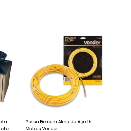
leta
Passa Fio com Alma de Aço 15
Painel 
reto
Metros Vonder
Redondo