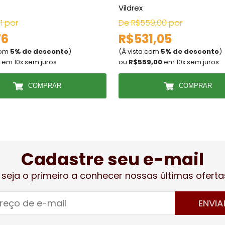
Vildrex
1 por
De R$559,00 por
76
R$531,05
com
5% de desconto
)
(À vista com
5% de desconto
)
em 10x sem juros
ou
R$559,00
em 10x sem juros
COMPRAR
COMPRAR
Cadastre seu e-mail
 seja o primeiro a conhecer nossas últimas oferta
ENVIA