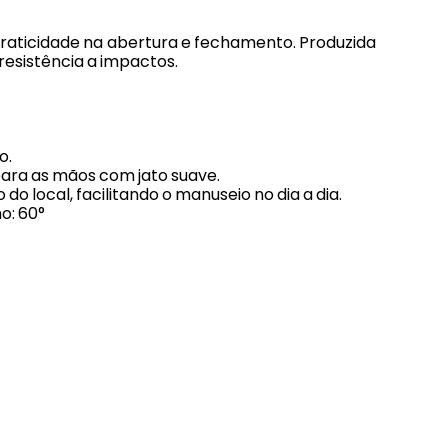
praticidade na abertura e fechamento. Produzida
resistência a impactos.
o.
para as mãos com jato suave.
do local, facilitando o manuseio no dia a dia.
o: 60°