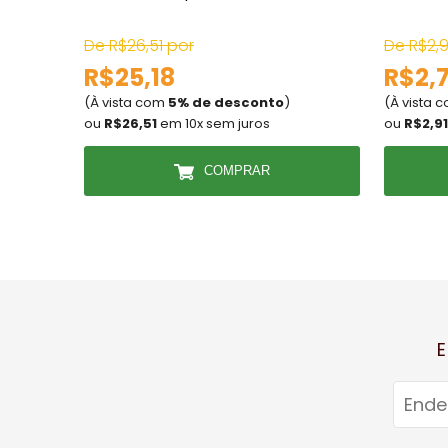
De R$26,51 por
De R$2,9
R$25,18
R$2,
(À vista com
5% de desconto
)
(À vista 
ou
R$26,51
em 10x sem juros
ou
R$2,91
COMPRAR
E