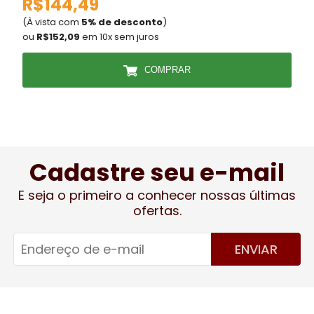
R$144,49
(À vista com
5% de desconto
)
(
ou
R$152,09
em 10x sem juros
COMPRAR
Cadastre seu e-mail
E seja o primeiro a conhecer nossas últimas
ofertas.
ENVIAR