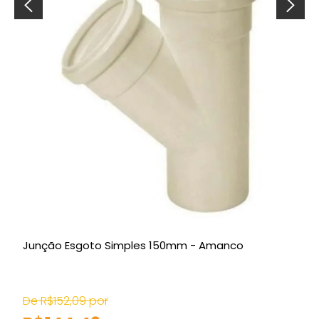
Junção Esgoto Simples 150mm - Amanco
R
C
De R$152,09 por