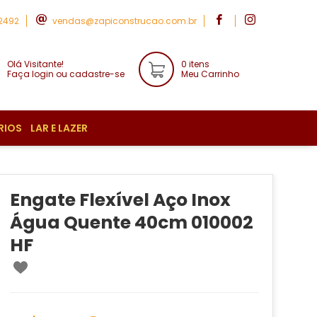
-2492
vendas@zapiconstrucao.com.br
Olá Visitante!
0 itens
Faça login ou cadastre-se
Meu Carrinho
RIOS
LAR E LAZER
Engate Flexível Aço Inox
Água Quente 40cm 010002
HF