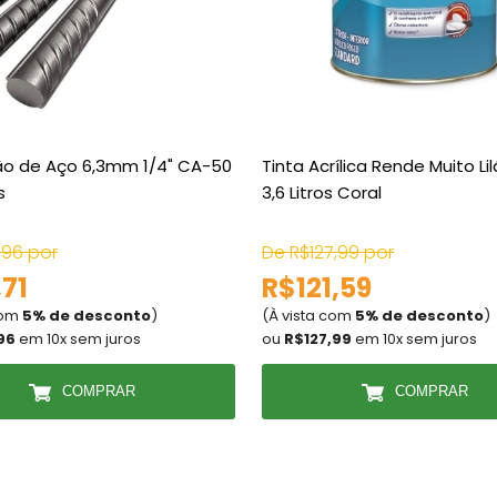
ão de Aço 6,3mm 1/4" CA-50
Tinta Acrílica Rende Muito Li
s
3,6 Litros Coral
,96 por
De R$127,99 por
71
R$121,59
com
5% de desconto
)
(À vista com
5% de desconto
)
96
em 10x sem juros
ou
R$127,99
em 10x sem juros
COMPRAR
COMPRAR