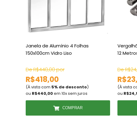
Janela de Alumínio 4 Folhas
Vergalh
150x100cm Vidro Liso
12 Metro
De R$440,00 por
De R$24
R$418,00
R$23,
(À vista com
5% de desconto
)
(À vista 
ou
R$440,00
em 10x sem juros
ou
R$24,
COMPRAR