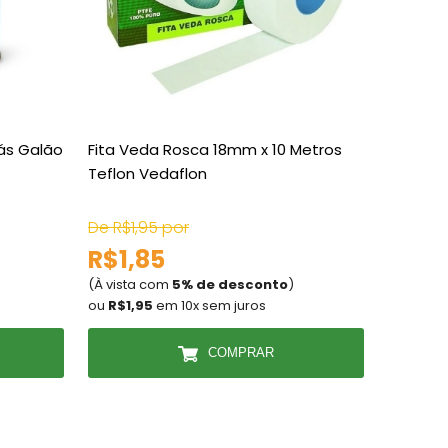
lás Galão
Fita Veda Rosca 18mm x 10 Metros
Adesivo
Teflon Vedaflon
900gr I
De R$1,95 por
De R$65
R$1,85
R$62
(À vista com
5% de desconto
)
(À vista
ou
R$1,95
em 10x sem juros
ou
R$65
COMPRAR