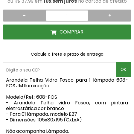
ou R$ 37,99 em
10x sem juros
no cartão de crédito
-
+
COMPRAR
Calcule o frete e prazo de entrega
OK
Arandela Telha Vidro Fosco para 1 lâmpada 608-
FOS JM Iluminação
Modelo/Ref.: 608-FOS
- Arandela Telha vidro Fosco, com pintura
eletrostática cor branco
- Para 01 lâmpada, modelo E27
- Dimensões: 105x80x195 (CxLxA)
Não acompanha Lâmpada.