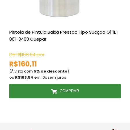
Pistola de Pintula Baixa Pressão Tipo Sucção G1 1LT
P
861-3400 Guepar
De R$168,54 por
R$160,11
(À vista com
5% de desconto
)
(
ou
R$168,54
em 10x sem juros
COMPRAR