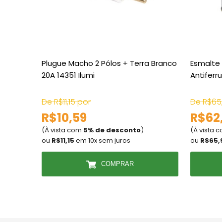
Plugue Macho 2 Pólos + Terra Branco
Esmalte 
20A 14351 Ilumi
Antiferr
De R$11,15 por
De R$65
R$10,59
R$62
(À vista com
5% de desconto
)
(À vista 
ou
R$11,15
em 10x sem juros
ou
R$65,
COMPRAR