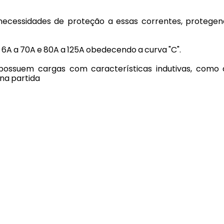
as necessidades de proteção a essas correntes, protege
A a 70A e 80A a 125A obedecendo a curva "C".
e possuem cargas com características indutivas, como
na partida