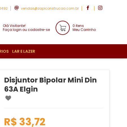
-2492
vendas@zapiconstrucao.com.br
Olá Visitante!
0 itens
Faça login ou cadastre-se
Meu Carrinho
RIOS
LAR E LAZER
Disjuntor Bipolar Mini Din
63A Elgin
R$ 33,72