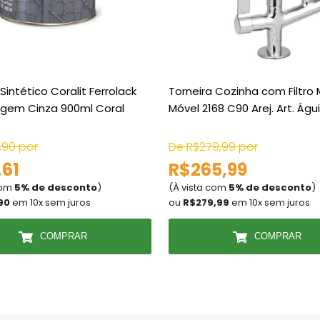
Sintético Coralit Ferrolack
Torneira Cozinha com Filtro 
ugem Cinza 900ml Coral
Móvel 2168 C90 Arej. Art. Águ
,90 por
De R$279,99 por
,61
R$265,99
com
5% de desconto
)
(À vista com
5% de desconto
)
90
em 10x sem juros
ou
R$279,99
em 10x sem juros
COMPRAR
COMPRAR